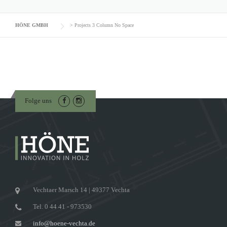
HÖNE GMBH
>
Projects 3 Column No Space
Folge uns
Vechtaer Marsch 14 | 49377 Vechta
Tel. 0 44 41 - 973530
info@hoene-vechta.de