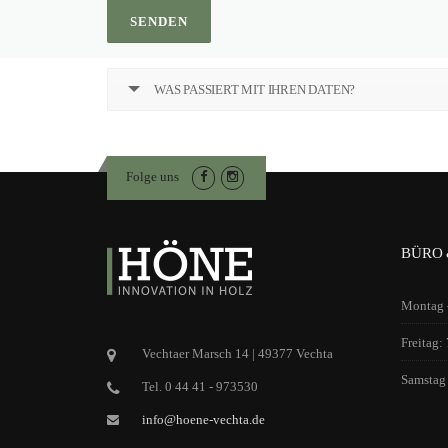
WAS PASSIERT MIT IHREN DATEN?
Folge uns
BÜRO 
Montag –
Freitag:
Vechtaer Marsch 14 | 49377 Vechta
Samstag
Tel. 0 44 41 - 973530
info@hoene-vechta.de