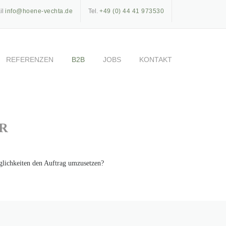
il
info@hoene-vechta.de
Tel.
+49 (0) 44 41 973530
REFERENZEN
B2B
JOBS
KONTAKT
ER
glichkeiten den Auftrag umzusetzen?