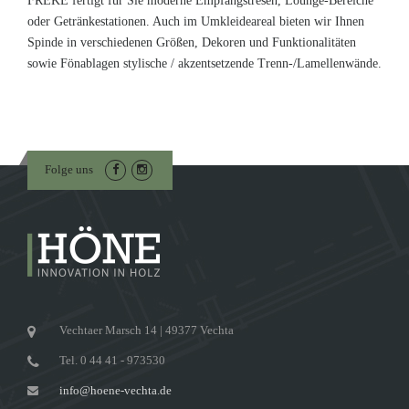
FREKE fertigt für Sie moderne Empfangstresen, Lounge-Bereiche
oder Getränkestationen. Auch im Umkleideareal bieten wir Ihnen
Spinde in verschiedenen Größen, Dekoren und Funktionalitäten
sowie Fönablagen stylische / akzentsetzende Trenn-/Lamellenwände.
Folge uns
Vechtaer Marsch 14 | 49377 Vechta
Tel. 0 44 41 - 973530
info@hoene-vechta.de