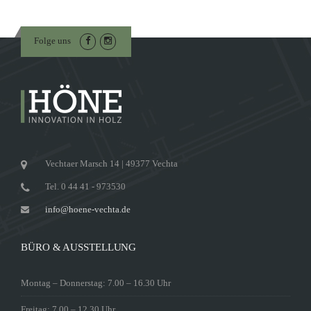
Folge uns
Vechtaer Marsch 14 | 49377 Vechta
Tel. 0 44 41 - 973530
info@hoene-vechta.de
BÜRO & AUSSTELLUNG
Montag – Donnerstag: 7.00 – 16.30 Uhr
Freitag: 7.00 – 12.30 Uhr