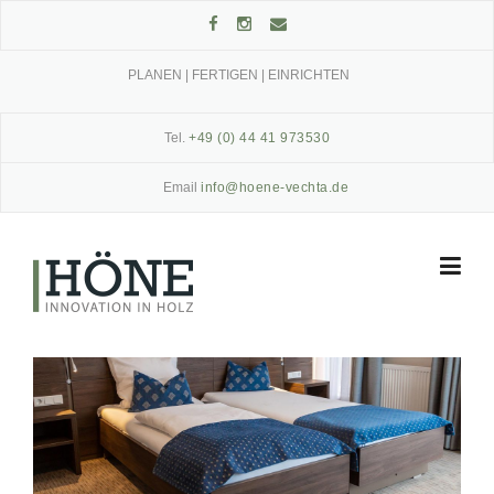
Skip
to
content
PLANEN | FERTIGEN | EINRICHTEN
Tel.
+49 (0) 44 41 973530
Email
info@hoene-vechta.de