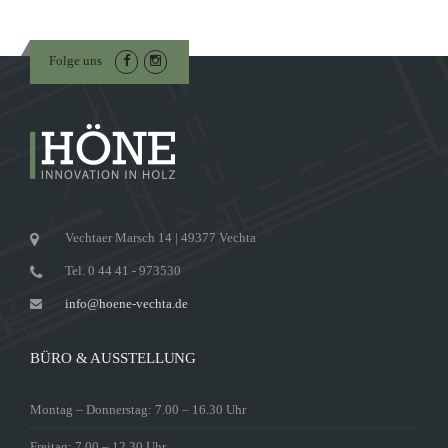
Folge uns
Vechtaer Marsch 14 | 49377 Vechta
Tel. 0 44 41 - 973530
info@hoene-vechta.de
BÜRO & AUSSTELLUNG
Montag – Donnerstag: 7.00 – 16.30 Uhr
Freitag: 7.00 – 12.30 Uhr