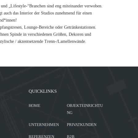
“ und „Lifestyle-“Branchen sind eng miteinander verwoben.
t auch das Interior der Studios zunehmend für einen
und*innen!
fangstresen, Lounge-Bereiche oder Getränkestationen.
Ihnen Spinde in verschiedenen Größen, Dekoren und
stylische / akzentsetzende Trenn-/Lamellenwände.
QUICKLINKS
HOME
OBJEKTEINRICHTU
NG
UNTERNEHMEN
PRIVATKUNDEN
REFERENZEN
B2B