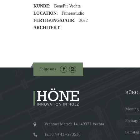
KUNDE
: BeneFit Vechta
LOCATION
: Fitnessstudio
FERTIGUNGSJAHR
: 2022
ARCHITEKT
:
Folge uns
BÜRO 
Montag –
Freitag:
Vechtaer Marsch 14 | 49377 Vechta
Samstag
Tel. 0 44 41 - 973530