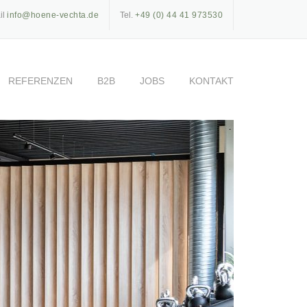
il
info@hoene-vechta.de
Tel.
+49 (0) 44 41 973530
REFERENZEN
B2B
JOBS
KONTAKT