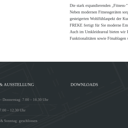
Die stark expandierenden „Fitness-
Neben modernen Fitnessgeräten sorg
gesteigerten Wohlfühlaspekt der K
FREKE fertigt für Sie moderne Emp
Auch im Umkleideareal bieten wir 
Funktionalitäten sowie Fönablagen 
& AUSSTELLUNG
DOWNLOADS
 Donnerstag: 7.00 – 16.30 Uhr
 7.00 – 12.30 Uhr
 & Sonntag: geschlossen