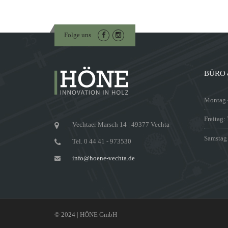
Folge uns
BÜRO 
Montag –
Freitag:
Vechtaer Marsch 14 | 49377 Vechta
Samstag
Tel. 0 44 41 - 973530
info@hoene-vechta.de
© 2024 | HÖNE GmbH