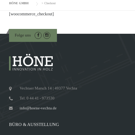
HÖNE GMBH
>
Checkout
[woocommerce_checkout]
Folge uns
Vechtaer Marsch 14 | 49377 Vechta
Tel. 0 44 41 - 973530
info@hoene-vechta.de
BÜRO & AUSSTELLUNG