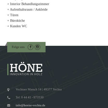
+ Interior Behandlungszimmer
+ Aufenthaltsraum / Ankleide
+ Türen
+ Büroküche
+ Kunden WC
Folge uns
Vechtaer Marsch 14 | 49377 Vechta
Tel. 0 44 41 - 973530
info@hoene-vechta.de